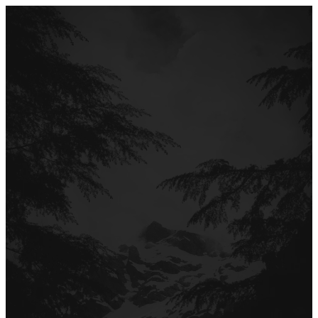
Перейти
до
вмісту