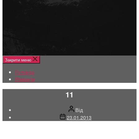
Меню
Головна
Ремонти
Закрити меню
Головна
Ремонти
11
Автор
Від
запису
Дата
23.01.2013
запису