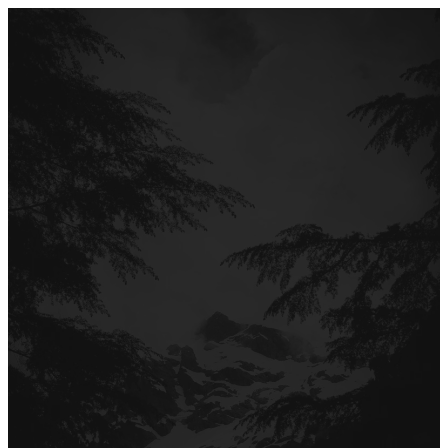
Перейти
до
вмісту