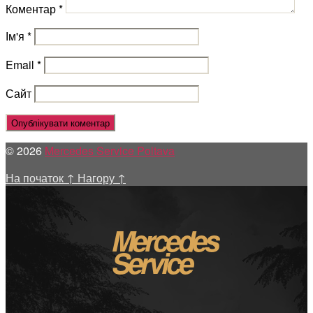
Коментар
*
Ім'я
*
Email
*
Сайт
© 2026
Mercedes Service Poltava
На початок
↑
Нагору
↑
Mercedes
Service