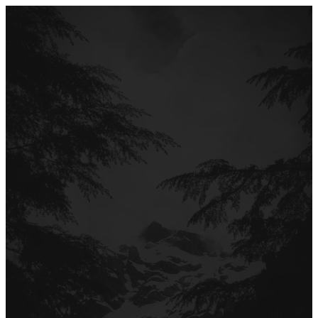
Перейти
до
вмісту