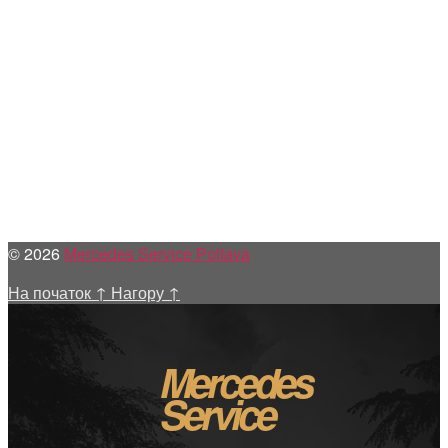
© 2026
Mercedes Service Poltava
На початок
↑
Нагору
↑
Mercedes
Service