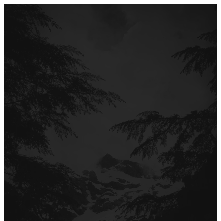
Перейти
до
вмісту