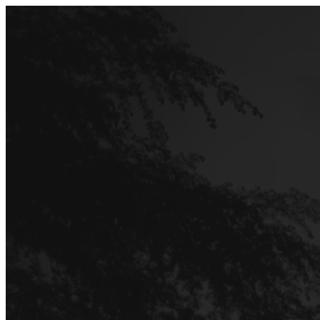
Перейти
до
вмісту