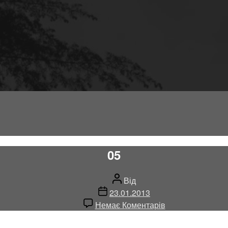
05
Автор
Від
запису
Дата
23.01.2013
запису
до
Немає Коментарів
05