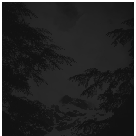
Перейти
до
вмісту