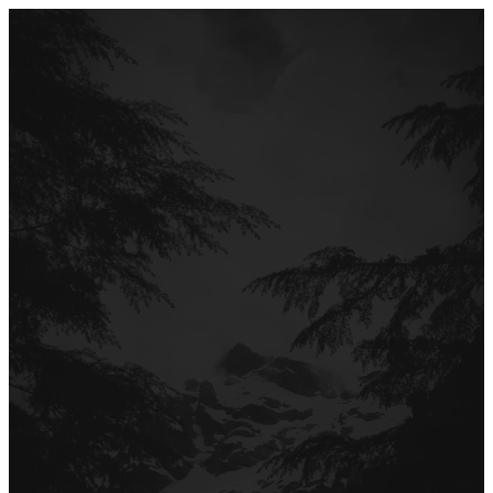
Перейти
до
вмісту