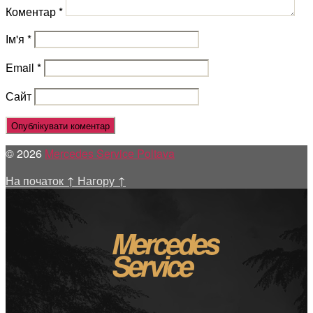
Коментар
*
Ім'я
*
Email
*
Сайт
© 2026
Mercedes Service Poltava
На початок
↑
Нагору
↑
Mercedes
Service