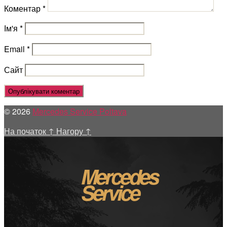
Коментар
*
Ім'я
*
Email
*
Сайт
© 2026
Mercedes Service Poltava
На початок
↑
Нагору
↑
Mercedes
Service