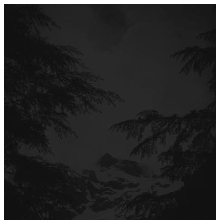
Перейти
до
вмісту