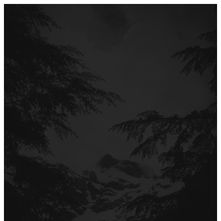
Перейти
до
вмісту