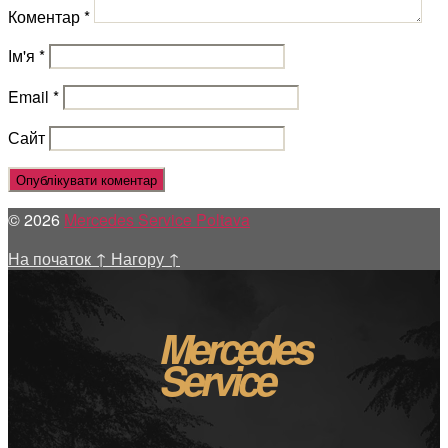
Коментар
*
Ім'я
*
Email
*
Сайт
© 2026
Mercedes Service Poltava
На початок
↑
Нагору
↑
Mercedes
Service