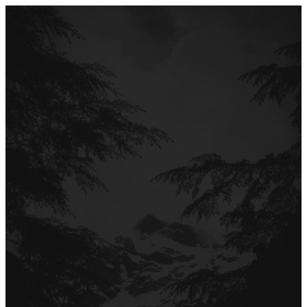
Перейти
до
вмісту