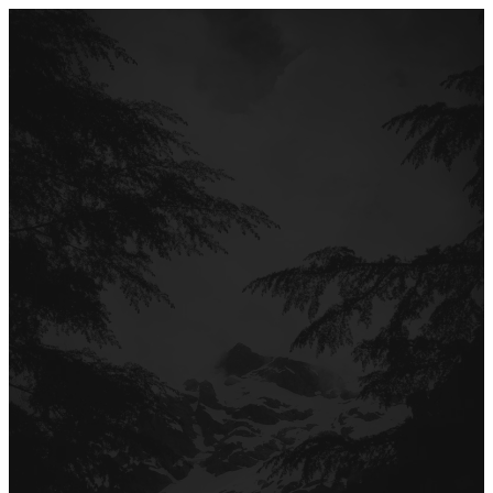
Перейти
до
вмісту