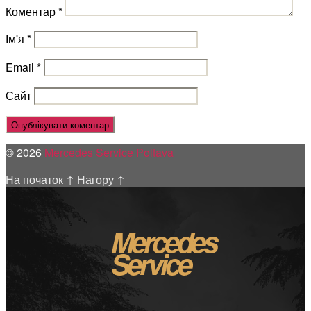
Коментар
*
Ім'я
*
Email
*
Сайт
© 2026
Mercedes Service Poltava
На початок
↑
Нагору
↑
Mercedes
Service