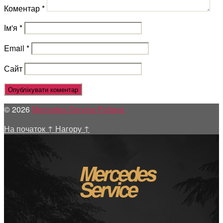
Коментар
*
Ім'я
*
Email
*
Сайт
© 2026
Mercedes Service Poltava
На початок
↑
Нагору
↑
Mercedes
Service