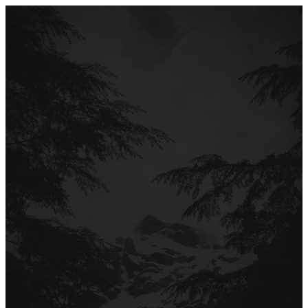
Перейти
до
вмісту