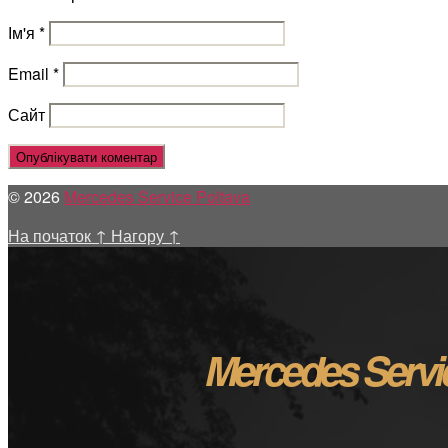
Ім'я
*
Email
*
Сайт
© 2026
Mercedes Service Poltava
На початок
↑
Нагору
↑
Mercedes Servi