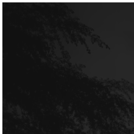
Перейти
до
вмісту