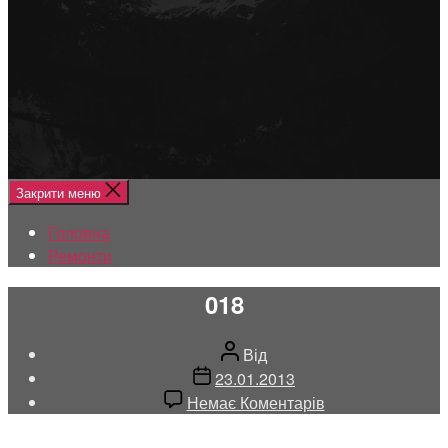
Меню
Головна
Ремонти
Закрити меню
Головна
Ремонти
018
Автор
Від
запису
Дата
23.01.2013
запису
до
Немає Коментарів
018