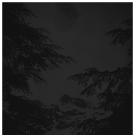
Перейти
до
вмісту