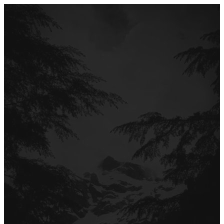
Перейти
до
вмісту