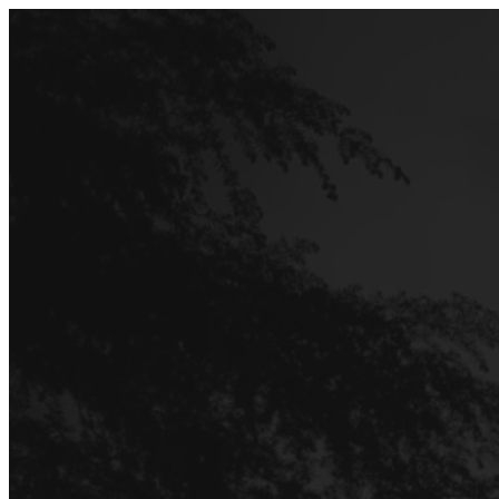
Перейти
до
вмісту