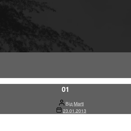
01
Автор
Від
Marti
запису
Дата
23.01.2013
запису