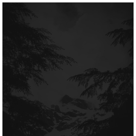
Перейти
до
вмісту